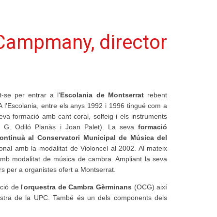
 Campmany, director
-se per entrar a l'
Escolania de Montserrat
rebent
 A l'Escolania, entre els anys 1992 i 1996 tingué com a
eva formació amb cant coral, solfeig i els instruments
b G. Odiló Planàs i Joan Palet). La seva
formació
continuà al Conservatori Municipal de Música del
onal amb la modalitat de Violoncel al 2002. Al mateix
amb modalitat de música de cambra. Ampliant la seva
s per a organistes ofert a Montserrat.
ció de l'
orquestra de Cambra Gèrminans
(OCG) així
estra de la UPC. També és un dels components dels