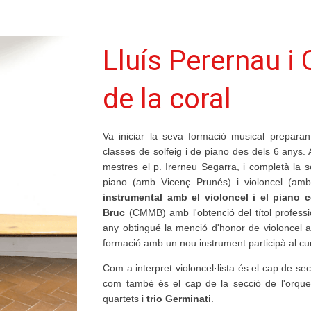
Lluís Perernau i
de la coral
Va iniciar la seva formació musical preparant
classes de solfeig i de piano des dels 6 anys.
mestres el p. Irerneu Segarra, i completà la s
piano (amb Vicenç Prunés) i violoncel (am
instrumental amb el violoncel i el piano 
Bruc
(CMMB) amb l'obtenció del títol professi
any obtingué la menció d'honor de violoncel 
formació amb un nou instrument participà al cur
Com a interpret violoncel·lista és el cap de sec
com també és el cap de la secció de l'orqu
quartets i
trio Germinati
.