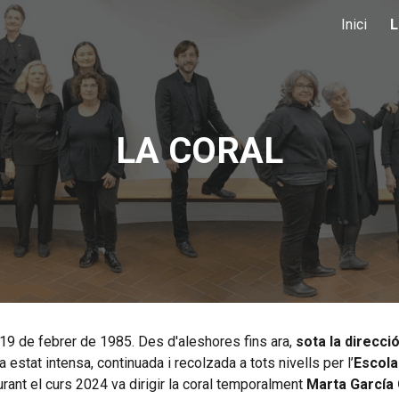
Inici
L
ip to main content
Skip to navigat
LA CORAL
el 19 de febrer de 1985. Des d'aleshores fins ara,
sota la direcció
 ha estat intensa, continuada i recolzada a tots nivells per l’
Escola
urant el curs 2024 va dirigir la coral temporalment
Marta García