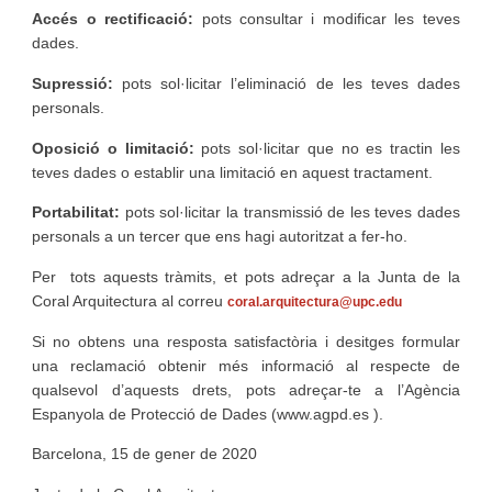
Accés o rectificació:
pots consultar i modificar les teves
dades.
Supressió:
pots sol·licitar l’eliminació de les teves dades
personals.
Oposició o limitació:
pots sol·licitar que no es tractin les
teves dades o establir una limitació en aquest tractament.
Portabilitat:
pots sol·licitar la transmissió de les teves dades
personals a un tercer que ens hagi autoritzat a fer-ho.
Per tots aquests tràmits, et pots adreçar a la Junta de la
Coral Arquitectura al correu
coral.arquitectura@upc.edu
Si no obtens una resposta satisfactòria i desitges formular
una reclamació obtenir més informació al respecte de
qualsevol d’aquests drets, pots adreçar-te a l’Agència
Espanyola de Protecció de Dades (www.agpd.es ).
Barcelona, 15 de gener de 2020